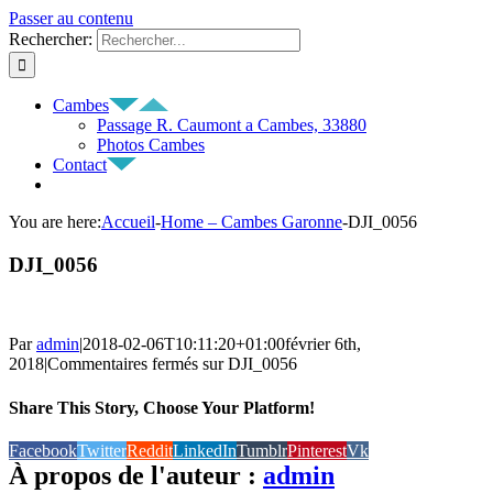
Passer au contenu
Rechercher:
Cambes
Passage R. Caumont a Cambes, 33880
Photos Cambes
Contact
You are here
:
Accueil
-
Home – Cambes Garonne
-
DJI_0056
DJI_0056
Par
admin
|
2018-02-06T10:11:20+01:00
février 6th,
2018
|
Commentaires fermés
sur DJI_0056
Share This Story, Choose Your Platform!
Facebook
Twitter
Reddit
LinkedIn
Tumblr
Pinterest
Vk
À propos de l'auteur :
admin